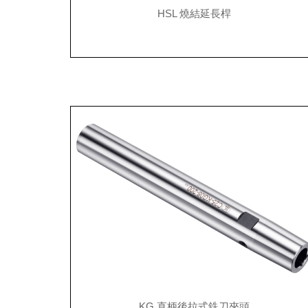
HSL 燒結延長桿
KG 直柄後拉式銑刀夾頭