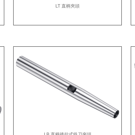
LT 直柄夾頭
LB 直柄後拉式銑刀夾頭