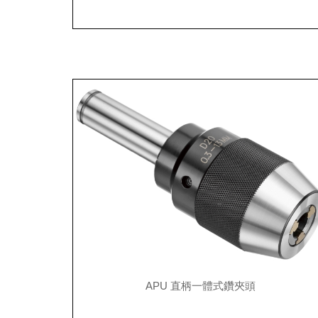
APU 直柄一體式鑽夾頭